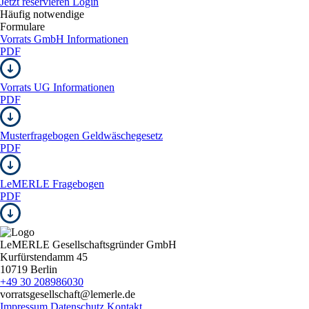
Jetzt reservieren
Login
Häufig notwendige
Formulare
Vorrats GmbH Informationen
PDF
Vorrats UG Informationen
PDF
Musterfragebogen Geldwäschegesetz
PDF
LeMERLE Fragebogen
PDF
LeMERLE Gesellschaftsgründer GmbH
Kurfürstendamm 45
10719 Berlin
+49 30 208986030
vorratsgesellschaft@lemerle.de
Impressum
Datenschutz
Kontakt